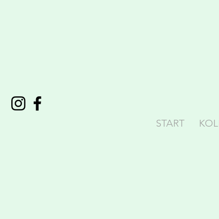
START
KOL